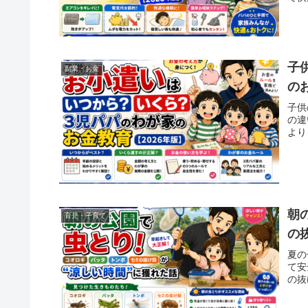
子
副業・お金
の
子供
の違
より
朝
育児・子育て
の
夏の
て安
の抜