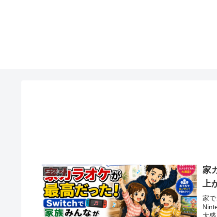
家
エンタメ
上
家で
Ni
大盛