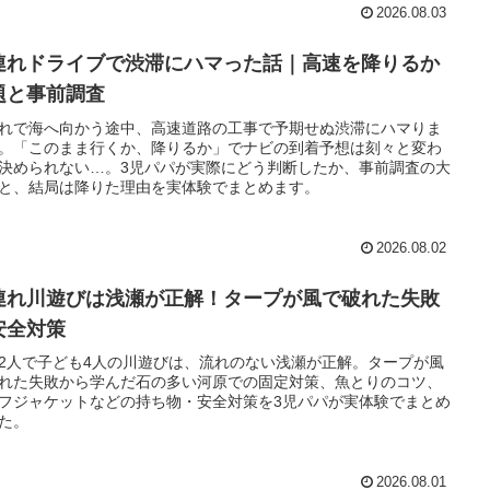
2026.08.03
連れドライブで渋滞にハマった話｜高速を降りるか
題と事前調査
れで海へ向かう途中、高速道路の工事で予期せぬ渋滞にハマりま
。「このまま行くか、降りるか」でナビの到着予想は刻々と変わ
決められない…。3児パパが実際にどう判断したか、事前調査の大
と、結局は降りた理由を実体験でまとめます。
2026.08.02
連れ川遊びは浅瀬が正解！タープが風で破れた失敗
安全対策
2人で子ども4人の川遊びは、流れのない浅瀬が正解。タープが風
れた失敗から学んだ石の多い河原での固定対策、魚とりのコツ、
フジャケットなどの持ち物・安全対策を3児パパが実体験でまとめ
た。
2026.08.01