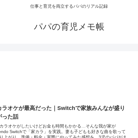
仕事と育児を両立するパパのリアル記録
パパの育児メモ帳
カラオケが最高だった｜Switchで家族みんなが盛り
がった話
カラオケがしたいけどお金も時間もかかる…そんな我が家が
ntendo Switchで「家カラ」を実践。妻も子どもも好きな曲を歌って
り上がり。準備・料金・実際にやってみた感想を、3児のパパがま