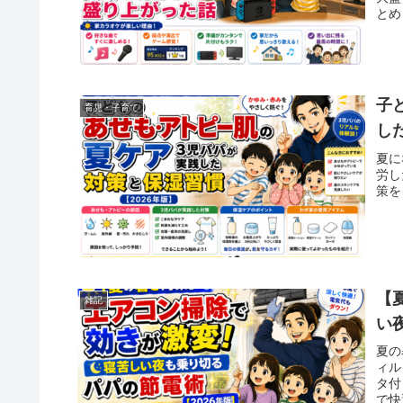
とめ
子
育児・子育て
し
夏に
労し
策を
【
雑記
い
夏の
ィル
タ付
で快