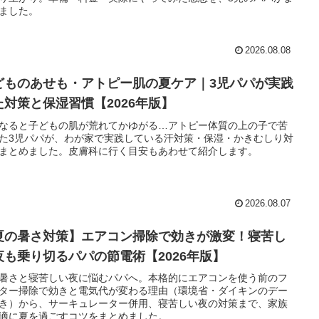
ました。
2026.08.08
どものあせも・アトピー肌の夏ケア｜3児パパが実践
た対策と保湿習慣【2026年版】
なると子どもの肌が荒れてかゆがる…アトピー体質の上の子で苦
た3児パパが、わが家で実践している汗対策・保湿・かきむしり対
まとめました。皮膚科に行く目安もあわせて紹介します。
2026.08.07
夏の暑さ対策】エアコン掃除で効きが激変！寝苦し
夜も乗り切るパパの節電術【2026年版】
暑さと寝苦しい夜に悩むパパへ。本格的にエアコンを使う前のフ
ター掃除で効きと電気代が変わる理由（環境省・ダイキンのデー
き）から、サーキュレーター併用、寝苦しい夜の対策まで、家族
適に夏を過ごすコツをまとめました。