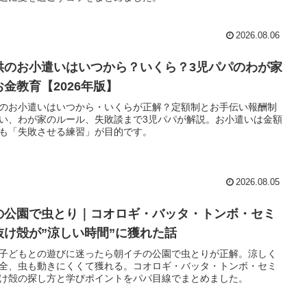
2026.08.06
供のお小遣いはいつから？いくら？3児パパのわが家
お金教育【2026年版】
のお小遣いはいつから・いくらが正解？定額制とお手伝い報酬制
い、わが家のルール、失敗談まで3児パパが解説。お小遣いは金額
も「失敗させる練習」が目的です。
2026.08.05
の公園で虫とり｜コオロギ・バッタ・トンボ・セミ
抜け殻が”涼しい時間”に獲れた話
子どもとの遊びに迷ったら朝イチの公園で虫とりが正解。涼しく
全、虫も動きにくくて獲れる。コオロギ・バッタ・トンボ・セミ
け殻の探し方と学びポイントをパパ目線でまとめました。