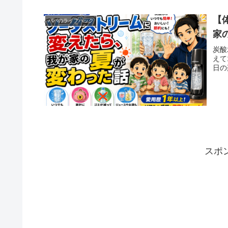
【
パパのライフハック
家
炭酸
えて
日の
スポ