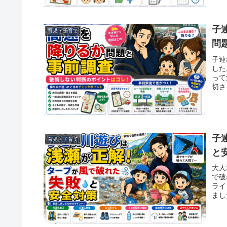
子
育児・子育て
問
子連
した
って
切さ
子
育児・子育て
と
大人
で破
ライ
まし