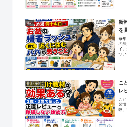
新
雑記
を
毎年
の渋
イ。
つい
こ
育児・子育て
レ
こど
習慣
較、