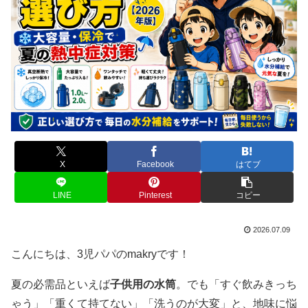
X
Facebook
はてブ
LINE
Pinterest
コピー
2026.07.09
こんにちは、3児パパのmakryです！
夏の必需品といえば
子供用の水筒
。でも「すぐ飲みきっち
ゃう」「重くて持てない」「洗うのが大変」と、地味に悩