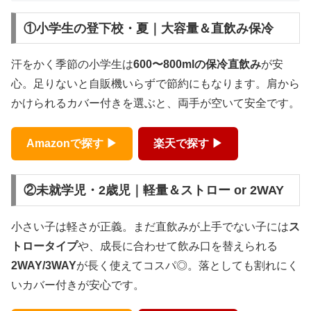
①小学生の登下校・夏｜大容量＆直飲み保冷
汗をかく季節の小学生は
600〜800mlの保冷直飲み
が安
心。足りないと自販機いらずで節約にもなります。肩から
かけられるカバー付きを選ぶと、両手が空いて安全です。
Amazonで探す ▶
楽天で探す ▶
②未就学児・2歳児｜軽量＆ストロー or 2WAY
小さい子は軽さが正義。まだ直飲みが上手でない子には
ス
トロータイプ
や、成長に合わせて飲み口を替えられる
2WAY/3WAY
が長く使えてコスパ◎。落としても割れにく
いカバー付きが安心です。