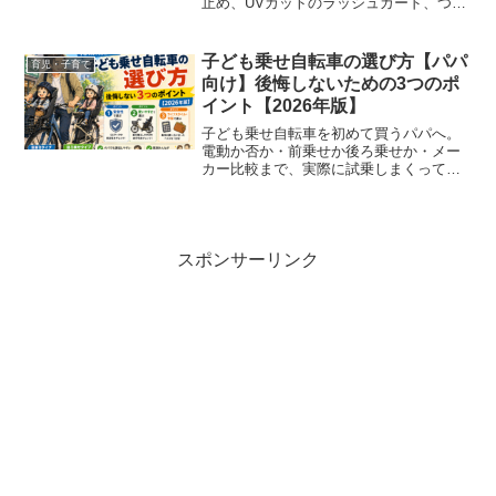
止め、UVカットのラッシュガード、つば
広帽子の選び方を“塗る・着る・かぶる”の
3本柱で紹介します。
子ども乗せ自転車の選び方【パパ
育児・子育て
向け】後悔しないための3つのポ
イント【2026年版】
子ども乗せ自転車を初めて買うパパへ。
電動か否か・前乗せか後ろ乗せか・メー
カー比較まで、実際に試乗しまくって選
んだ経験をもとにまとめました。2026年
最新情報あり。
スポンサーリンク