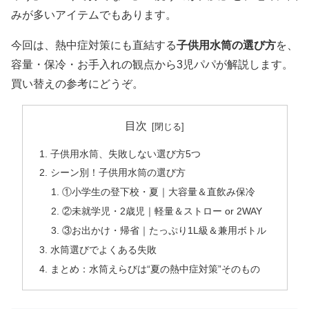
みが多いアイテムでもあります。
今回は、熱中症対策にも直結する
子供用水筒の選び方
を、
容量・保冷・お手入れの観点から3児パパが解説します。
買い替えの参考にどうぞ。
目次
子供用水筒、失敗しない選び方5つ
シーン別！子供用水筒の選び方
①小学生の登下校・夏｜大容量＆直飲み保冷
②未就学児・2歳児｜軽量＆ストロー or 2WAY
③お出かけ・帰省｜たっぷり1L級＆兼用ボトル
水筒選びでよくある失敗
まとめ：水筒えらびは“夏の熱中症対策”そのもの