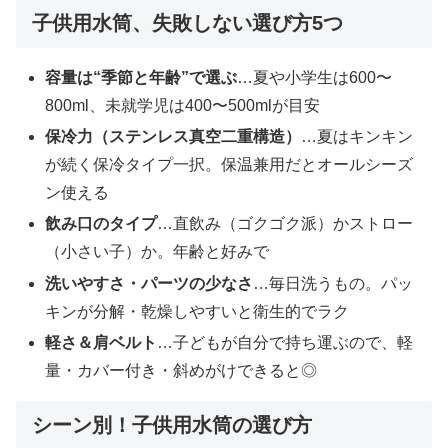
子供用水筒、失敗しない選び方5つ
容量は“季節と年齢”で選ぶ
…夏や小学生は600〜
800ml、未就学児は400〜500mlが目安
保冷力（ステンレス真空二重構造）
…夏はキンキン
が続く保冷タイプ一択。保温兼用だとオールシーズ
ン使える
飲み口のタイプ
…直飲み（ゴクゴク派）かストロー
（小さい子）か。年齢と好みで
洗いやすさ・パーツの少なさ
…毎日洗うもの。パッ
キンが分解・乾燥しやすいと衛生的でラク
軽さ＆肩ベルト
…子どもが自分で持ち運ぶので、軽
量・カバー付き・斜めがけできると◎
シーン別！子供用水筒の選び方