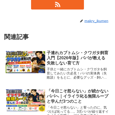
makry_ikumen
関連記事
子連れカブトムシ・クワガタ飼育
育児・子育て
入門【2026年版】パパが教える
失敗しない育て方
子供と一緒にカブトムシ・クワガタを飼
育してみたい方必見！パパの実体典（失
敗談）をもとに、必要なグッズ・飼い
方・よくあるトラブルをわかりやすく解
説します。
「今日こそ怒らない」が続かない
育児・子育て
パパへ｜イライラ叱る無限ループ
と学んだ3つのこと
「今日こそ怒らない」と誓ったのに、気
づけば叱ってる…。3児パパが繰り返すイ