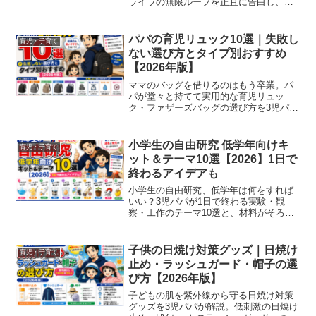
ライラの無限ループを正直に告白し、夫
婦で実践している3つの心がけを紹介しま
す。怒っても、ちゃんと向き合って仲直
りできればそれで十分、と思えるように
パパの育児リュック10選｜失敗し
育児・子育て
なった話です。
ない選び方とタイプ別おすすめ
【2026年版】
ママのバッグを借りるのはもう卒業。パ
パが堂々と持てて実用的な育児リュッ
ク・ファザーズバッグの選び方を3児パパ
が解説。大容量・保冷ポケット・両手が
空くタイプ別に紹介します。
小学生の自由研究 低学年向けキ
育児・子育て
ット＆テーマ10選【2026】1日で
終わるアイデアも
小学生の自由研究、低学年は何をすれば
いい？3児パパが1日で終わる実験・観
察・工作のテーマ10選と、材料がそろっ
て失敗しにくいおすすめキットを厳選紹
介。テーマの選び方からまとめ方のコツ
まで、これを読めば今年の自由研究はも
子供の日焼け対策グッズ｜日焼け
育児・子育て
う困りません。
止め・ラッシュガード・帽子の選
び方【2026年版】
子どもの肌を紫外線から守る日焼け対策
グッズを3児パパが解説。低刺激の日焼け