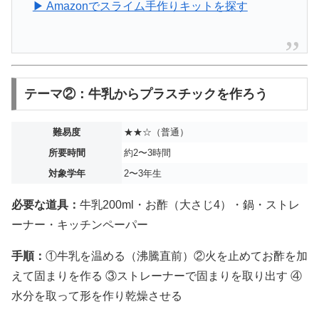
▶ Amazonでスライム手作りキットを探す
テーマ②：牛乳からプラスチックを作ろう
難易度
★★☆（普通）
所要時間
約2〜3時間
対象学年
2〜3年生
必要な道具：
牛乳200ml・お酢（大さじ4）・鍋・ストレ
ーナー・キッチンペーパー
手順：
①牛乳を温める（沸騰直前）②火を止めてお酢を加
えて固まりを作る ③ストレーナーで固まりを取り出す ④
水分を取って形を作り乾燥させる