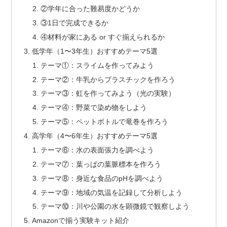
②学年に合った難易度かどうか
③1日で完成できるか
④材料が家にある or すぐ揃えられるか
低学年（1〜3年生）おすすめテーマ5選
テーマ①：スライムを作ってみよう
テーマ②：牛乳からプラスチックを作ろう
テーマ③：虹を作ってみよう（光の実験）
テーマ④：野菜で染め物をしよう
テーマ⑤：ペットボトルで竜巻を作ろう
高学年（4〜6年生）おすすめテーマ5選
テーマ⑥：水の表面張力を調べよう
テーマ⑦：葉っぱの葉脈標本を作ろう
テーマ⑧：身近な食品のpHを調べよう
テーマ⑨：地域の気温を記録して分析しよう
テーマ⑩：川や公園の水を顕微鏡で観察しよう
Amazonで揃う実験キット紹介