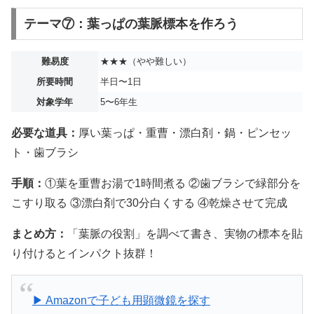
テーマ⑦：葉っぱの葉脈標本を作ろう
難易度
★★★（やや難しい）
所要時間
半日〜1日
対象学年
5〜6年生
必要な道具：
厚い葉っぱ・重曹・漂白剤・鍋・ピンセッ
ト・歯ブラシ
手順：
①葉を重曹お湯で1時間煮る ②歯ブラシで緑部分を
こすり取る ③漂白剤で30分白くする ④乾燥させて完成
まとめ方：
「葉脈の役割」を調べて書き、実物の標本を貼
り付けるとインパクト抜群！
▶ Amazonで子ども用顕微鏡を探す