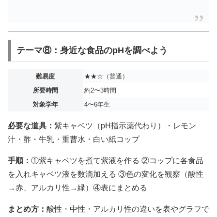
テーマ⑧：身近な食品のpHを調べよう
難易度
★★☆（普通）
所要時間
約2〜3時間
対象学年
4〜6年生
必要な道具：
紫キャベツ（pH指示薬代わり）・レモン
汁・酢・牛乳・重曹水・白い紙コップ
手順：
①紫キャベツを煮て紫液を作る ②コップに各食品
を入れキャベツ液を数滴加える ③色の変化を観察（酸性
→赤、アルカリ性→緑）④表にまとめる
まとめ方：
酸性・中性・アルカリ性の違いを表やグラフで