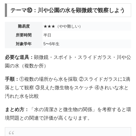
テーマ⑩：川や公園の水を顕微鏡で観察しよう
難易度
★★★（やや難しい）
所要時間
半日
対象学年
5〜6年生
必要な道具：
顕微鏡・スポイト・スライドガラス・川や公
園の水（複数か所）
手順：
①複数の場所から水を採取 ②スライドガラスに1滴
落として観察 ③見えた微生物をスケッチ ④きれいな水と
汚れた水を比較
まとめ方：
「水の清潔さと微生物の関係」を考察すると環
境問題との関連で評価が高くなります。