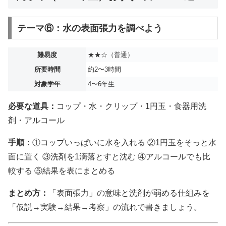
テーマ⑥：水の表面張力を調べよう
難易度
★★☆（普通）
所要時間
約2〜3時間
対象学年
4〜6年生
必要な道具：
コップ・水・クリップ・1円玉・食器用洗
剤・アルコール
手順：
①コップいっぱいに水を入れる ②1円玉をそっと水
面に置く ③洗剤を1滴落とすと沈む ④アルコールでも比
較する ⑤結果を表にまとめる
まとめ方：
「表面張力」の意味と洗剤が弱める仕組みを
「仮説→実験→結果→考察」の流れで書きましょう。