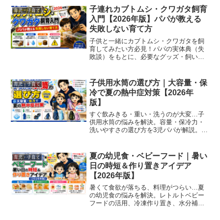
子連れカブトムシ・クワガタ飼育
育児・子育て
入門【2026年版】パパが教える
失敗しない育て方
子供と一緒にカブトムシ・クワガタを飼
育してみたい方必見！パパの実体典（失
敗談）をもとに、必要なグッズ・飼い
方・よくあるトラブルをわかりやすく解
説します。
子供用水筒の選び方｜大容量・保
育児・子育て
冷で夏の熱中症対策【2026年
版】
すぐ飲みきる・重い・洗うのが大変…子
供用水筒の悩みを解決。容量・保冷力・
洗いやすさの選び方を3児パパが解説。小
学生の登下校用から2歳児のストロータイ
プまでシーン別に紹介します。
夏の幼児食・ベビーフード｜暑い
育児・子育て
日の時短＆作り置きアイデア
【2026年版】
暑くて食欲が落ちる、料理がつらい…夏
の幼児食の悩みを解決。レトルトベビー
フードの活用、冷凍作り置き、水分補給
ゼリーまで、3児パパが時短アイデアと便
利グッズを紹介します。