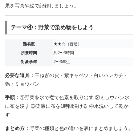
果を写真や絵で記録しましょう。
テーマ④：野菜で染め物をしよう
難易度
★★☆（普通）
所要時間
約2〜3時間
対象学年
2〜3年生
必要な道具：
玉ねぎの皮・紫キャベツ・白いハンカチ・
鍋・ミョウバン
手順：
①野菜を水で煮て色素を取り出す ②ミョウバン水
に布を浸す ③染液に布を1時間浸ける ④水洗いして乾か
す
まとめ方：
野菜の種類と色の違いを表にまとめましょう。