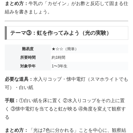
まとめ方：
牛乳の「カゼイン」がお酢と反応して固まる仕
組みを書きましょう。
テーマ③：虹を作ってみよう（光の実験）
難易度
★☆☆（簡単）
所要時間
約1時間
対象学年
1〜3年生
必要な道具：
水入りコップ・懐中電灯（スマホライトでも
可）・白い紙
手順：
①白い紙を床に置く ②水入りコップをその上に置
く ③懐中電灯を当てると虹が映る ④角度を変えて観察す
る
まとめ方：
「光は7色に分かれる」ことを中心に、観察結