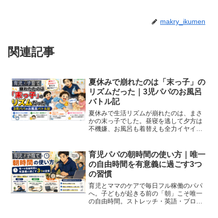
makry_ikumen
関連記事
夏休みで崩れたのは「末っ子」の
育児・子育て
リズムだった｜3児パパのお風呂
バトル記
夏休みで生活リズムが崩れたのは、まさ
かの末っ子でした。昼寝を逃して夕方は
不機嫌、お風呂も着替えも全力イヤイ
ヤ…毎日バトルな3児パパが、我が家のリ
アルと「機嫌が悪い2歳児への接し方（一
般論）」を、実体験と分けてまとめまし
育児パパの朝時間の使い方｜唯一
育児・子育て
た。
の自由時間を有意義に過ごす3つ
の習慣
育児とママのケアで毎日フル稼働のパパ
へ。子どもが起きる前の「朝」こそ唯一
の自由時間。ストレッチ・英語・ブログ
など、忙しいパパが実践している朝時間
の有意義な使い方を紹介します。