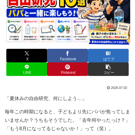
X
Facebook
はてブ
LINE
Pinterest
コピー
2026.07.02
「夏休みの自由研究、何にしよう…」
毎年この時期になると、子どもより先にパパが焦ってしま
いませんか？うちもそうでした。「去年何やったっけ？」
「もう8月になってるじゃないか！」って（笑）。