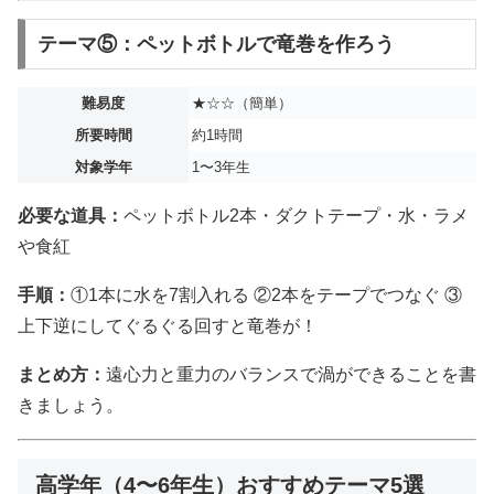
テーマ⑤：ペットボトルで竜巻を作ろう
難易度
★☆☆（簡単）
所要時間
約1時間
対象学年
1〜3年生
必要な道具：
ペットボトル2本・ダクトテープ・水・ラメ
や食紅
手順：
①1本に水を7割入れる ②2本をテープでつなぐ ③
上下逆にしてぐるぐる回すと竜巻が！
まとめ方：
遠心力と重力のバランスで渦ができることを書
きましょう。
高学年（4〜6年生）おすすめテーマ5選