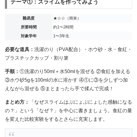
テーマ①：スライムを作ってみよう
難易度
★☆☆（簡単）
所要時間
約1〜2時間
対象学年
1〜3年生
必要な道具：
洗濯のり（PVA配合）・ホウ砂・水・食紅・
プラスチックカップ・割り箸
手順：
①洗濯のり50ml＋水50mlを混ぜる ②食紅を加える
③ホウ砂5gを100mlの水に溶かす ④①に③を少しずつ加
えながら混ぜる ⑤まとまったら手で揉んで完成！
まとめ方：
「なぜスライムはぶにょぶにょした感触になる
の？」という「なぜ？」を中心に書きましょう。食紅の量
を変えた比較実験をするとさらに充実します。